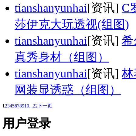
tianshanyunhai
[资讯]
C
莎伊克大玩透视(组图)
tianshanyunhai
[资讯]
希
真秀身材（组图）
tianshanyunhai
[资讯]
林
网装显诱惑（组图）
1
2
3
4
5
6
7
8
9
10
...22
下一页
用户登录