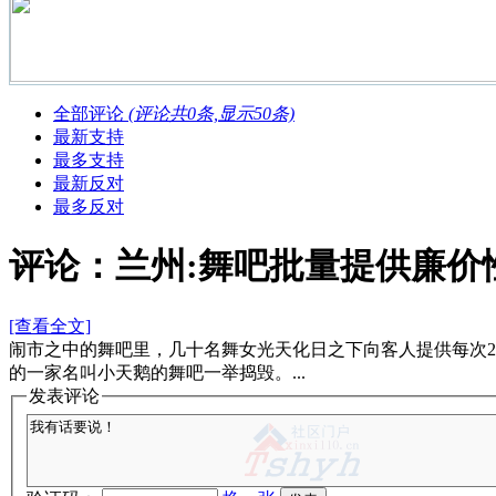
全部评论
(评论共
0
条,显示
50
条)
最新支持
最多支持
最新反对
最多反对
评论：兰州:舞吧批量提供廉价性
[查看全文]
闹市之中的舞吧里，几十名舞女光天化日之下向客人提供每次2
的一家名叫小天鹅的舞吧一举捣毁。...
发表评论