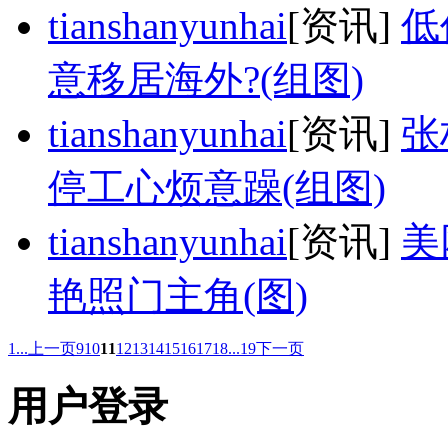
tianshanyunhai
[资讯]
低
意移居海外?(组图)
tianshanyunhai
[资讯]
张
停工心烦意躁(组图)
tianshanyunhai
[资讯]
美
艳照门主角(图)
1...
上一页
9
10
11
12
13
14
15
16
17
18
...19
下一页
用户登录