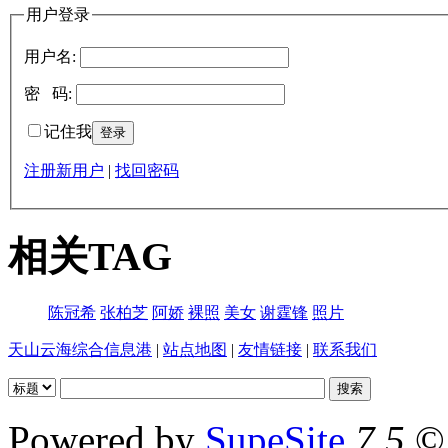
用户登录
用户名:
密 码:
记住我
注册新用户
|
找回密码
相关TAG
陈冠希
张柏芝
阿娇
裸照
美女
谢霆锋
照片
天山云海综合信息港
|
站点地图
|
友情链接
|
联系我们
Powered by
SupeSite
7.5
© 