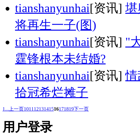
tianshanyunhai
[资讯]
堪
将再生一子(图)
tianshanyunhai
[资讯]
"
霆锋根本未结婚?
tianshanyunhai
[资讯]
情
拾冠希烂摊子
1...
上一页
10
11
12
13
14
15
16
17
18
19
下一页
用户登录