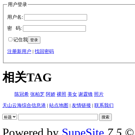
用户登录
用户名:
密 码:
记住我
注册新用户
|
找回密码
相关TAG
陈冠希
张柏芝
阿娇
裸照
美女
谢霆锋
照片
天山云海综合信息港
|
站点地图
|
友情链接
|
联系我们
Powered by
SupeSite
7.5
© 