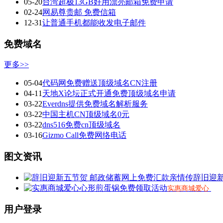
05-20
台湾超极13GB好用漂亮邮箱免费申请
02-24
网易尊贵邮 免费信箱
12-31
让普通手机都能收发电子邮件
免费域名
更多>>
05-04
代码网免费赠送顶级域名CN注册
04-11
天地X论坛正式开通免费顶级域名申请
03-22
Everdns提供免费域名解析服务
03-22
中国主机CN顶级域名0元
03-22
dns516免费cn顶级域名
03-16
Gizmo Call免费网络电话
图文资讯
辞旧迎
实惠商城爱心
用户登录