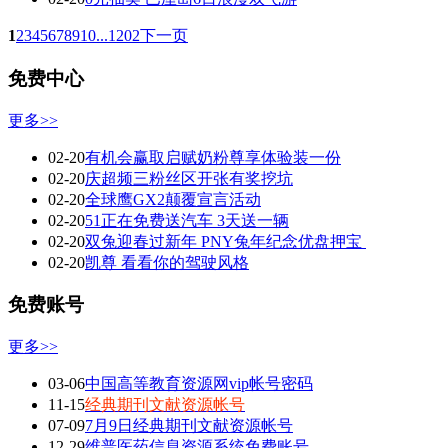
1
2
3
4
5
6
7
8
9
10
...1202
下一页
免费中心
更多>>
02-20
有机会赢取启赋奶粉尊享体验装一份
02-20
庆超频三粉丝区开张有奖挖坑
02-20
全球鹰GX2颠覆宣言活动
02-20
51正在免费送汽车 3天送一辆
02-20
双兔迎春过新年 PNY兔年纪念优盘押宝
02-20
凯尊 看看你的驾驶风格
免费账号
更多>>
03-06
中国高等教育资源网vip帐号密码
11-15
经典期刊文献资源帐号
07-09
7月9日经典期刊文献资源帐号
12-29
维普医药信息资源系统免费账号