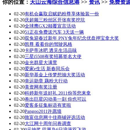
你的位置：
天山云海综合信息港
>>
资讯
>>
免费资
02-20
有机会赢取启赋奶粉尊享体验装一份
02-20
庆超频三粉丝区开张有奖挖坑
02-20
全球鹰GX2颠覆宣言活动
02-20
51正在免费送汽车 3天送一辆
02-20
双兔迎春过新年 PNY兔年纪念优盘押宝拿大奖
02-20
凯尊 看看你的驾驶风格
02-20
卡萨帝冰吧 透见生活品味
02-20
三星i5508有奖招募签名大使
02-20
金光群星大满贯
02-20
爱家e生活 新春同乐会
02-20
新华基金上传梦想抽大奖活动
02-20
幸运勋章 藕粉大行动
02-20
美资网有奖注册
02-20
科婷新年送好礼 2011份等您来拿
02-20
卷出巨星闪动美一刻 你也可以
02-20
爱客多征集标语有奖啦
02-20
Pangoo2011许愿墙
02-20
致富信息网十佳商铺评选活动
02-20
大江网十周年问卷调查
02-20
0元抽奖 巴厘岛6日浪漫双飞游