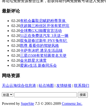
将论坛免费资源整合过来，欲获得期刊网免费账号请进入免费中
最新评论
02-20
有机会赢取启赋奶粉尊享体
02-20
庆超频三粉丝区开张有奖挖坑
02-20
全球鹰GX2颠覆宣言活动
02-20
51正在免费送汽车 3天送一辆
02-20
双兔迎春过新年 PNY兔年纪
02-20
凯尊 看看你的驾驶风格
02-20
卡萨帝冰吧 透见生活品味
02-20
三星i5508有奖招募签名大使
02-20
金光群星大满贯
02-20
爱家e生活 新春同乐会
网络资源
天山云海综合信息港
|
站点地图
|
友情链接
|
联系我们
Powered by
SupeSite
7.5
© 2001-2009
Comsenz Inc.