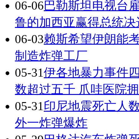
06-06
巴勒斯坦电视台
鲁的加西亚赢得总统决
06-03
赖斯希望伊朗能
制造炸弹工厂
05-31
伊各地暴力事件
数超过五千 爪哇医院
05-31
印尼地震死亡人
外一炸弹爆炸