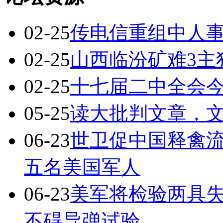
02-25
传电信重组中人
02-25
山西临汾矿难3主
02-25
十七届二中全会今
05-25
读大批判文章，
06-23
世卫促中国释禽
五名美国军人
06-23
美军将检验两具
不碍导弹试验