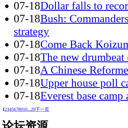
07-18
Dollar falls to rec
07-18
Bush: Commanders 
strategy
07-18
Come Back Koizumi 
07-18
The new drumbeat 
07-18
A Chinese Reformer
07-18
Upper house poll ca
07-18
Everest base camp 
1
2
3
4
5
6
7
8
9
10
...29
下一页
论坛资源