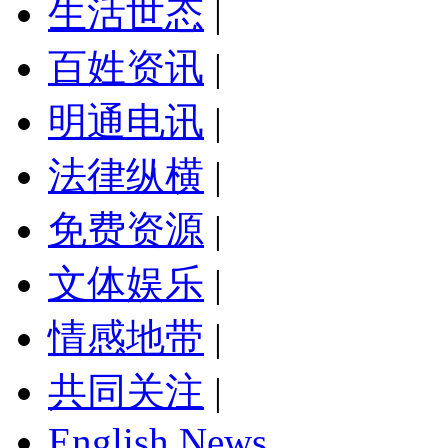
生活世态
|
百姓资讯
|
明通电讯
|
法律纵横
|
免费资源
|
文体娱乐
|
情感地带
|
共同关注
|
English News