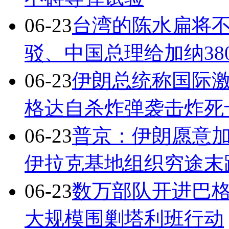
06-23
台湾的陈水扁将
驳、中国总理给加纳38
06-23
伊朗总统称国际
格达自杀炸弹袭击炸死
06-23
普京：伊朗愿意
伊拉克基地组织穷途末
06-23
数万部队开进巴
大规模围剿塔利班行动