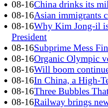
08-16
China drinks its mi
08-16
Asian immigrants 
08-16
Why Kim Jong-il i
President
08-16
Subprime Mess Find
08-16
Organic Olympic ve
08-16
Will boom continu
08-16
In China, a High-T
08-16
Three Bubbles Tha
08-16
Railway brings new