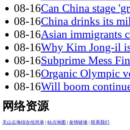
08-16
Can China stage 'g
08-16
China drinks its mi
08-16
Asian immigrants 
08-16
Why Kim Jong-il i
08-16
Subprime Mess Fi
08-16
Organic Olympic v
08-16
Will boom continu
网络资源
天山云海综合信息港
|
站点地图
|
友情链接
|
联系我们