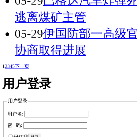
05-29
巴格达汽车炸弹
逃离煤矿主管
05-29
伊国防部一高级
协商取得进展
1
2
3
4
5
下一页
用户登录
用户登录
用户名:
密 码:
记住我