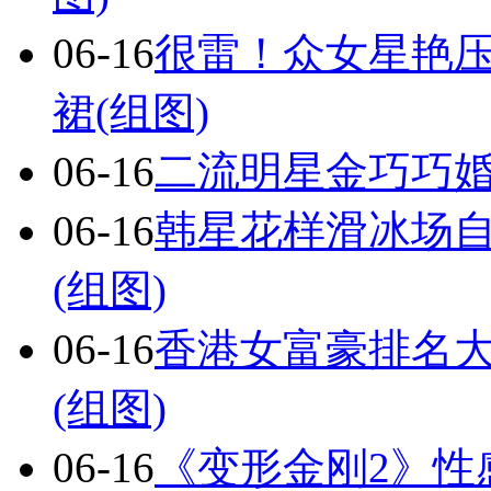
06-16
很雷！众女星艳压
裙(组图)
06-16
二流明星金巧巧婚
06-16
韩星花样滑冰场自
(组图)
06-16
香港女富豪排名
(组图)
06-16
《变形金刚2》性