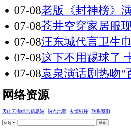
07-08
老版《封神榜》
07-08
苍井空穿家居服现
07-08
汪东城代言卫生
07-08
这下不用踢球了 
07-08
袁泉演话剧热吻“
网络资源
天山云海综合信息港
|
站点地图
|
友情链接
|
联系我们