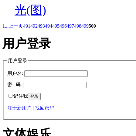
光(图)
1...
上一页
491
492
493
494
495
496
497
498
499
500
用户登录
用户登录
用户名:
密 码:
记住我
注册新用户
|
找回密码
文体娱乐