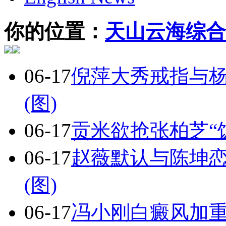
你的位置：
天山云海综合
06-17
倪萍大秀戒指与杨
(图)
06-17
贡米欲抢张柏芝“饭
06-17
赵薇默认与陈坤
(图)
06-17
冯小刚白癜风加重