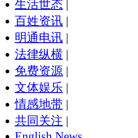
生活世态
|
百姓资讯
|
明通电讯
|
法律纵横
|
免费资源
|
文体娱乐
|
情感地带
|
共同关注
|
English News