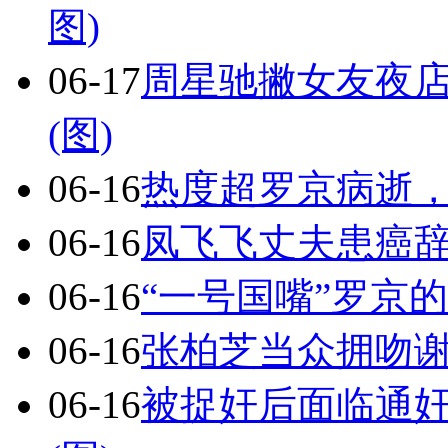
图)
06-17
周星驰撇女友夜店
(图)
06-16
热度超罗京病逝，
06-16
凤飞飞丈夫患癌辞
06-16
“一号国嘴”罗京
06-16
张柏芝当众拥吻谢霆
06-16
被捉奸后面临通奸