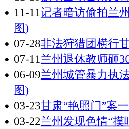
11-11
记者暗访偷拍兰州
图)
07-28
非法狩猎团横行甘
07-11
兰州退休教师砸3
06-09
兰州城管暴力执法
图)
03-23
甘肃“艳照门”案
03-22
兰州发现色情“摸吧