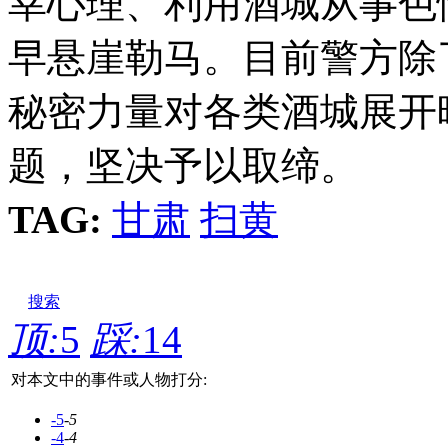
幸心理、利用酒城从事色
早悬崖勒马。目前警方除
秘密力量对各类酒城展开
题，坚决予以取缔。
TAG:
甘肃
扫黄
搜索
顶:
5
踩:
14
对本文中的事件或人物打分:
-5
-5
-4
-4