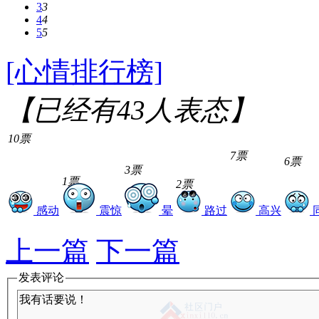
3
3
4
4
5
5
[心情排行榜]
【已经有
43
人表态】
10票
7票
6票
3票
1票
2票
感动
震惊
晕
路过
高兴
上一篇
下一篇
发表评论