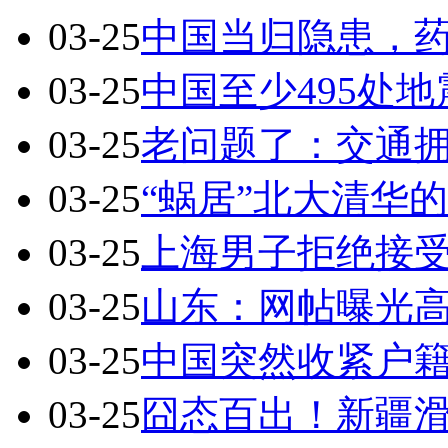
03-25
中国当归隐患，药
03-25
中国至少495处
03-25
老问题了：交通拥
03-25
“蜗居”北大清华
03-25
上海男子拒绝接受
03-25
山东：网帖曝光
03-25
中国突然收紧户籍
03-25
囧态百出！新疆滑