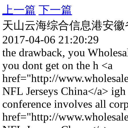
上一篇
下一篇
天山云海综合信息港安徽
2017-04-06 21:20:29
the drawback, you Wholesal
you dont get on the h <a
href="http://www.wholesale
NFL Jerseys China</a> igh s
conference involves all cor
href="http://www.wholesale