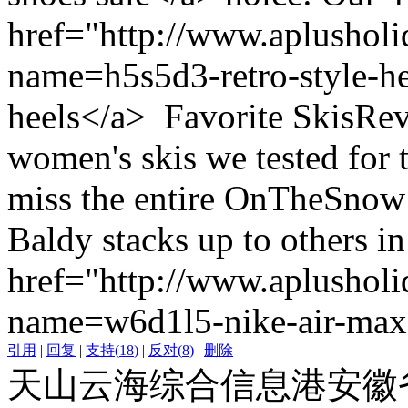
href="http://www.aplusholi
name=h5s5d3-retro-style-hee
heels</a> Favorite SkisRev
women's skis we tested for 
miss the entire OnTheSnow
Baldy stacks up to others in
href="http://www.aplusholi
name=w6d1l5-nike-air-max-
引用
|
回复
|
支持
(
18
)
|
反对
(
8
)
|
删除
天山云海综合信息港安徽