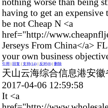
nothing worse than being s
having to get an expensive 
be not Cheap N <a
href="http://www.cheapnfl
Jerseys From China</a> FL 
your own business objective
引用
|
回复
|
支持
(
14
)
|
反对
(
8
)
|
删除
天山云海综合信息港安徽
2017-04-06 12:59:58
It <a
href="http://www.wholesal