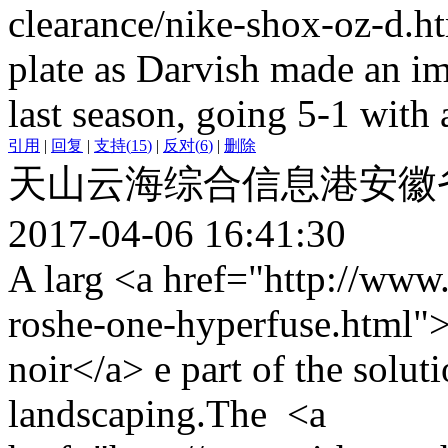
clearance/nike-shox-oz-d.
plate as Darvish made an i
last season, going 5-1 with 
引用
|
回复
|
支持
(
15
)
|
反对
(
6
)
|
删除
天山云海综合信息港安徽
2017-04-06 16:41:30
A larg <a href="http://www.
roshe-one-hyperfuse.html">
noir</a> e part of the soluti
landscaping.The <a