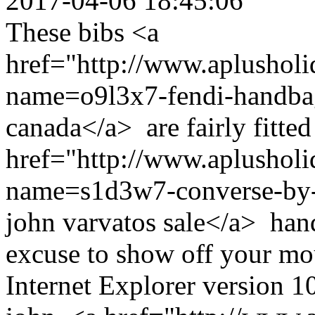
2017-04-06 18:45:06
These bibs <a
href="http://www.aplusholi
name=o9l3x7-fendi-handba
canada</a> are fairly fitted
href="http://www.aplusholi
name=s1d3w7-converse-by-j
john varvatos sale</a> hand
excuse to show off your mou
Internet Explorer version 1