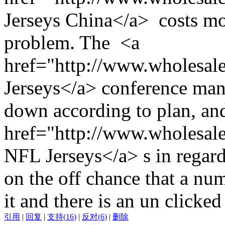
Jerseys China</a> costs mo
problem. The <a
href="http://www.wholesal
Jerseys</a> conference mana
down according to plan, and
href="http://www.wholesal
NFL Jerseys</a> s in regard
on the off chance that a nu
it and there is an un clicked
引用
|
回复
|
支持
(
16
)
|
反对
(
6
)
|
删除