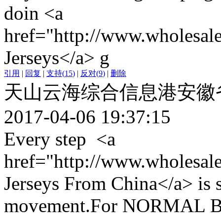
doin <a
href="http://www.wholesale
Jerseys</a> g
引用
|
回复
|
支持
(
15
)
|
反对
(
9
)
|
删除
天山云海综合信息港安徽
2017-04-06 19:37:15
Every step <a
href="http://www.wholesale
Jerseys From China</a> is 
movement.For NORMAL B