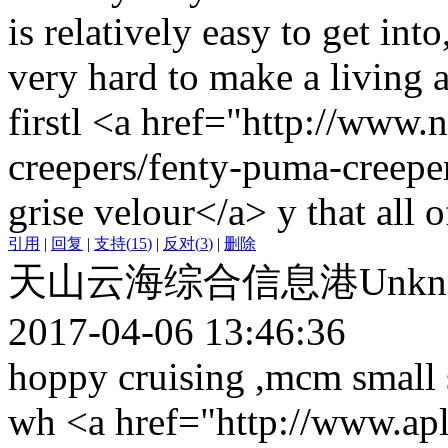
is relatively easy to get int
very hard to make a living 
firstl <a href="http://www.
creepers/fenty-puma-creepe
grise velour</a> y that all 
引用
|
回复
|
支持
(
15
)
|
反对
(
3
)
|
删除
天山云海综合信息港Unkn
2017-04-06 13:46:36
hoppy cruising ,mcm small 
wh <a href="http://www.ap