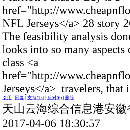
href="http://www.cheapnflo
NFL Jerseys</a> 28 story 2
The feasibility analysis don
looks into so many aspects 
class <a
href="http://www.cheapnflo
Jerseys</a> travelers, that 
引用
|
回复
|
支持
(
13
)
|
反对
(
6
)
|
删除
天山云海综合信息港安徽
2017-04-06 18:30:57