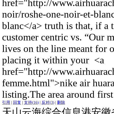
href="http://www.airhuarac
noir/roshe-one-noir-et-blan
blanc</a> truth is that, if 
customer centric vs. “Our mi
lives on the line meant for 
placing it within your <a
href="http://www.airhuarach
femme.html">nike air huara
listing.The area around firs
引用
|
回复
|
支持
(
16
)
|
反对
(
3
)
|
删除
天山云海综合信息港安徽