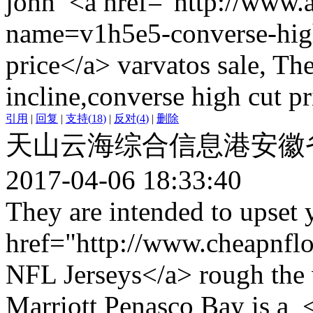
john <a href="http://www.
name=v1h5e5-converse-high
price</a> varvatos sale, The
incline,converse high cut pr
引用
|
回复
|
支持
(
18
)
|
反对
(
4
)
|
删除
天山云海综合信息港安徽
2017-04-06 18:33:40
They are intended to upset
href="http://www.cheapnflo
NFL Jerseys</a> rough the v
Marriott Penasco Bay is a 