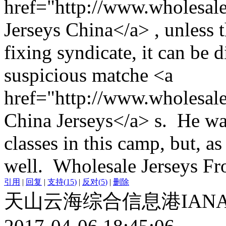
href="http://www.wholesale
Jerseys China</a> , unless 
fixing syndicate, it can be di
suspicious matche <a
href="http://www.wholesale
China Jerseys</a> s. He wa
classes in this camp, but, as
well. Wholesale Jerseys F
引用
|
回复
|
支持
(
15
)
|
反对
(
5
)
|
删除
天山云海综合信息港IAN