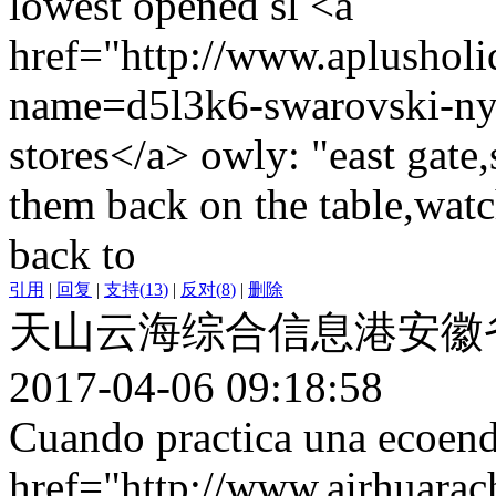
lowest opened sl <a
href="http://www.aplusholi
name=d5l3k6-swarovski-nyc
stores</a> owly: "east gate
them back on the table,watc
back to
引用
|
回复
|
支持
(
13
)
|
反对
(
8
)
|
删除
天山云海综合信息港安徽
2017-04-06 09:18:58
Cuando practica una ecoen
href="http://www.airhuarach