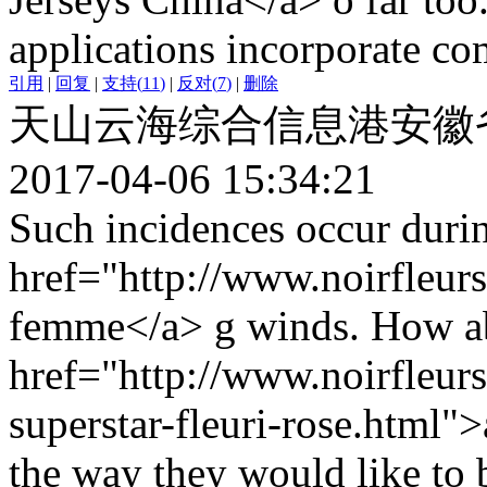
applications incorporate co
引用
|
回复
|
支持
(
11
)
|
反对
(
7
)
|
删除
天山云海综合信息港安徽
2017-04-06 15:34:21
Such incidences occur durin
href="http://www.noirfleurs.
femme</a> g winds. How abo
href="http://www.noirfleurs.
superstar-fleuri-rose.html">
the way they would like to b