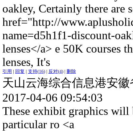
oakley, Certainly there are
href="http://www.aplusholi
name=d5h1f1-discount-oakl
lenses</a> e 50K courses tha
lenses, It's
引用
|
回复
|
支持
(
16
)
|
反对
(
4
)
|
删除
天山云海综合信息港安徽
2017-04-06 09:54:03
These exhibit graphics will 
particular ro <a