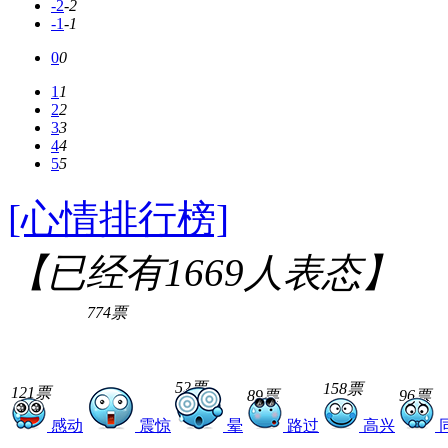
-2
-2
-1
-1
0
0
1
1
2
2
3
3
4
4
5
5
[心情排行榜]
【已经有
1669
人表态】
774票
52票
158票
121票
89票
96票
感动
震惊
晕
路过
高兴