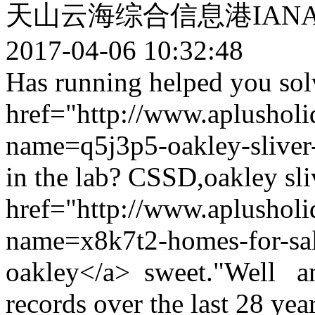
天山云海综合信息港IAN
2017-04-06 10:32:48
Has running helped you so
href="http://www.aplusholi
name=q5j3p5-oakley-sliver-
in the lab? CSSD,oakley sliv
href="http://www.aplusholi
name=x8k7t2-homes-for-sal
oakley</a> sweet."Well and
records over the last 28 year