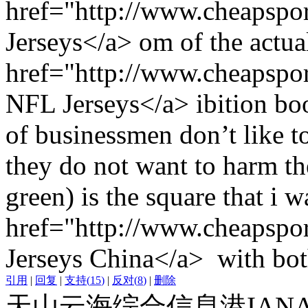
href="http://www.cheapspor
Jerseys</a> om of the actua
href="http://www.cheapspor
NFL Jerseys</a> ibition bo
of businessmen don’t like to
they do not want to harm the
green) is the square that i 
href="http://www.cheapspor
Jerseys China</a> with bot
引用
|
回复
|
支持
(
15
)
|
反对
(
8
)
|
删除
天山云海综合信息港IAN