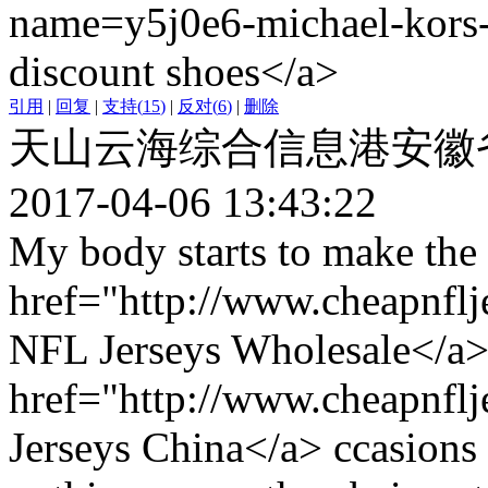
name=y5j0e6-michael-kors-
discount shoes</a>
引用
|
回复
|
支持
(
15
)
|
反对
(
6
)
|
删除
天山云海综合信息港安徽
2017-04-06 13:43:22
My body starts to make the 
href="http://www.cheapnfl
NFL Jerseys Wholesale</a> 
href="http://www.cheapnfl
Jerseys China</a> ccasions s