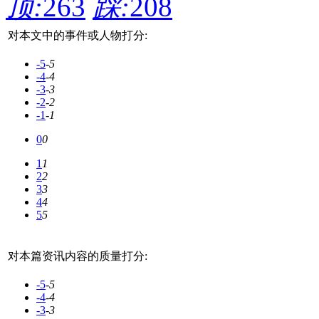
顶:
263
踩:
208
对本文中的事件或人物打分:
-5
-5
-4
-4
-3
-3
-2
-2
-1
-1
0
0
1
1
2
2
3
3
4
4
5
5
对本篇资讯内容的质量打分:
-5
-5
-4
-4
-3
-3