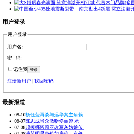
用户登录
用户登录
用户名:
密 码:
记住我
注册新用户
|
找回密码
最新报道
08-10
杨钰莹再谈与远华案主角赖
08-07
陈思成当众激吻佟丽娅 承
07-08
超模娜塔莉亚改写灰姑娘传
07-08
演艺明星身价如房价：有价