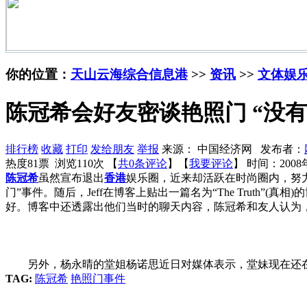
你的位置：
天山云海综合信息港
>>
资讯
>>
文体娱
陈冠希会好友密谈艳照门 “没有
排行榜
收藏
打印
发给朋友
举报
来源： 中国经济网 发布者：
热度81票 浏览110次 【
共0条评论
】【
我要评论
】
时间：2008年
陈冠希
虽然宣布退出
香港
娱乐圈，近来却活跃在时尚圈内，努力
门”事件。随后，Jeff在博客上贴出一篇名为“The Trut
好。博客中还透露出他们当时的聊天内容，陈冠希和友人认为，
另外，杨永晴的堂姐杨诺思近日对媒体表示，堂妹现在还
TAG:
陈冠希
艳照门事件