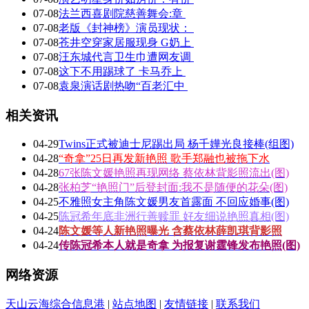
07-08
法兰西喜剧院慈善舞会:章
07-08
老版《封神榜》演员现状：
07-08
苍井空穿家居服现身 G奶上
07-08
汪东城代言卫生巾遭网友调
07-08
这下不用踢球了 卡马乔上
07-08
袁泉演话剧热吻“百老汇中
相关资讯
04-29
Twins正式被迪士尼踢出局 杨千嬅光良接棒(组图)
04-28
“奇拿”25日再发新艳照 歌手郑融也被拖下水
04-28
67张陈文媛艳照再现网络 蔡依林背影照流出(图)
04-28
张柏芝“艳照门”后登封面:我不是随便的花朵(图)
04-25
不雅照女主角陈文媛男友首露面 不回应婚事(图)
04-25
陈冠希年底非洲行善赎罪 好友细说艳照真相(图)
04-24
陈文媛等人新艳照曝光 含蔡依林薛凯琪背影照
04-24
传陈冠希本人就是奇拿 为报复谢霆锋发布艳照(图)
网络资源
天山云海综合信息港
|
站点地图
|
友情链接
|
联系我们