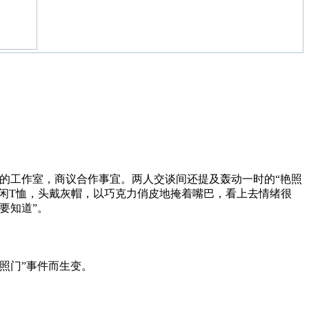
f的工作室，商议合作事宜。两人交谈间还提及轰动一时的“艳照
穿白色休闲T恤，头戴灰帽，以巧克力俏皮地掩着嘴巴，看上去情绪很
要知道”。
照门”事件而生变。