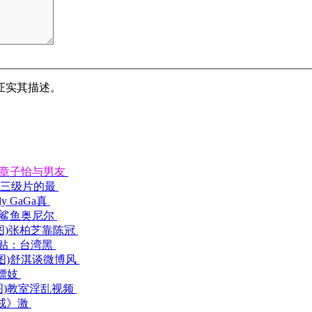
证实其描述。
章子怡与男友
拍三级片的最
dy GaGa真
鲨鱼奥尼尔
张柏芝靠陈冠
贴：台湾黑
舒淇谈微博风
嫖妓
教室淫乱视频
戒》激