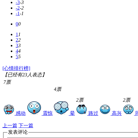
-3
-3
-2
-2
-1
-1
0
0
1
1
2
2
3
3
4
4
5
5
[心情排行榜]
【已经有
23
人表态】
7票
4票
2票
2票
感动
震惊
晕
路过
高兴
上一篇
下一篇
发表评论