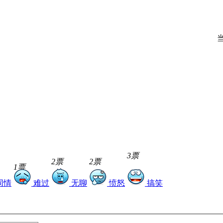
3票
2票
2票
1票
同情
难过
无聊
愤怒
搞笑