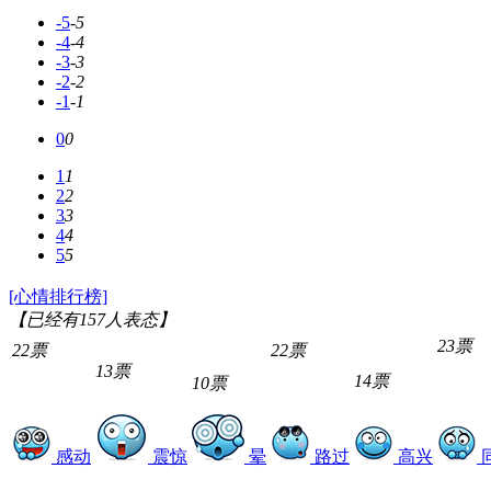
-5
-5
-4
-4
-3
-3
-2
-2
-1
-1
0
0
1
1
2
2
3
3
4
4
5
5
[心情排行榜]
【已经有
157
人表态】
23票
22票
22票
13票
14票
10票
感动
震惊
晕
路过
高兴