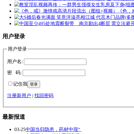
《色，
用户登录
用户登录
用户名:
密 码:
记住我
注册新用户
|
找回密码
最新报道
03-25
中国当归隐患，药材中现“