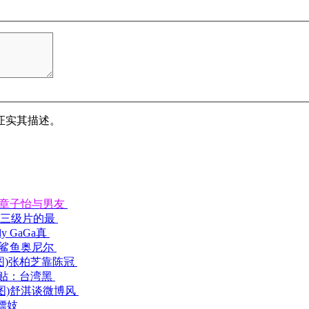
证实其描述。
章子怡与男友
拍三级片的最
dy GaGa真
鲨鱼奥尼尔
张柏芝靠陈冠
贴：台湾黑
舒淇谈微博风
嫖妓