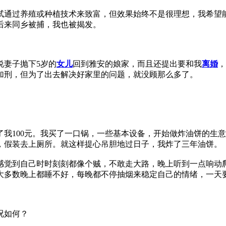
通过养殖或种植技术来致富，但效果始终不是很理想，我希望能
后来同乡被捕，我也被揭发。
妻子抛下5岁的
女儿
回到雅安的娘家，而且还提出要和我
离婚
，
加刑，但为了出去解决好家里的问题，就没顾那么多了。
100元。我买了一口锅，一些基本设备，开始做炸油饼的生意
，假装去上厕所。就这样提心吊胆地过日子，我炸了三年油饼。
觉到自己时时刻刻都像个贼，不敢走大路，晚上听到一点响动爬
大多数晚上都睡不好，每晚都不停抽烟来稳定自己的情绪，一天
况如何？