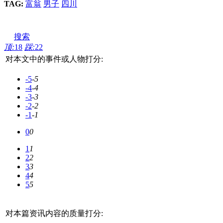
TAG:
富翁
男子
四川
搜索
顶:
18
踩:
22
对本文中的事件或人物打分:
-5
-5
-4
-4
-3
-3
-2
-2
-1
-1
0
0
1
1
2
2
3
3
4
4
5
5
对本篇资讯内容的质量打分: