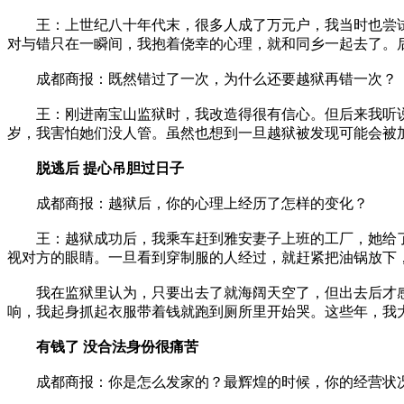
王：上世纪八十年代末，很多人成了万元户，我当时也尝试
对与错只在一瞬间，我抱着侥幸的心理，就和同乡一起去了。
成都商报：既然错过了一次，为什么还要越狱再错一次？
王：刚进南宝山监狱时，我改造得很有信心。但后来我听说
岁，我害怕她们没人管。虽然也想到一旦越狱被发现可能会被
脱逃后 提心吊胆过日子
成都商报：越狱后，你的心理上经历了怎样的变化？
王：越狱成功后，我乘车赶到雅安妻子上班的工厂，她给了我
视对方的眼睛。一旦看到穿制服的人经过，就赶紧把油锅放下
我在监狱里认为，只要出去了就海阔天空了，但出去后才感
响，我起身抓起衣服带着钱就跑到厕所里开始哭。这些年，我
有钱了 没合法身份很痛苦
成都商报：你是怎么发家的？最辉煌的时候，你的经营状