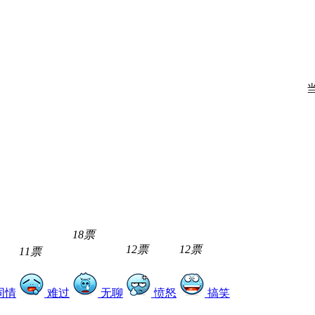
18票
12票
12票
11票
同情
难过
无聊
愤怒
搞笑