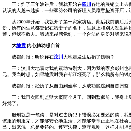
王：炸了三年油饼后，我就开始在
四川
各地的展销会上去
认识的人越来越多，一些家纺公司的管理人员愿意垫资开店，
从2000年开始，我就开了第一家家纺店。此后我前前后后
份，所有的生意都登记在我妻子的名下，生意上和别人发生纠
警，但我不敢去。我越来越感觉到，一个合法的身份对我来说
大
地震
内心触动想自首
成都商报：听说你在
汶川
大地震发生后捐了钱物？
王：汶川大地震对我的震动特别大，因为我的家乡彭州也是重
元。我当时想，如果地震时我在都江堰死了，那么我所有的钱
成都商报：经历了从自由到坐牢，从成功脱逃到自首归监，
王：我再次回到监狱大概两个月了。回到监狱前，我身上穿
好觉了。
服刑就是一笔债，是对过去所犯下错误必须要还的债，我要
该服的刑服完，才能够安心地生活，才能够堂堂正正地在社会
己，出来混，总是要还的。遵守法律，遵守规则，这样才能坦