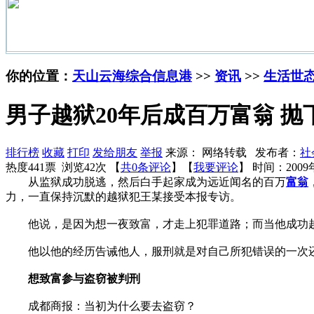
你的位置：
天山云海综合信息港
>>
资讯
>>
生活世
男子越狱20年后成百万富翁 抛
排行榜
收藏
打印
发给朋友
举报
来源： 网络转载 发布者：
社
热度441票 浏览42次 【
共0条评论
】【
我要评论
】
时间：2009年
从监狱成功脱逃，然后白手起家成为远近闻名的百万
富翁
力，一直保持沉默的越狱犯王某接受本报专访。
他说，是因为想一夜致富，才走上犯罪道路；而当他成功越
他以他的经历告诫他人，服刑就是对自己所犯错误的一次还
想致富参与盗窃被判刑
成都商报：当初为什么要去盗窃？