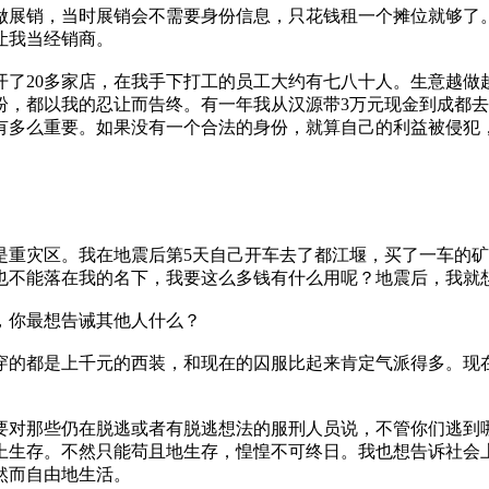
做展销，当时展销会不需要身份信息，只花钱租一个摊位就够了
让我当经销商。
开了20多家店，在我手下打工的员工大约有七八十人。生意越做
纷，都以我的忍让而告终。有一年我从汉源带3万元现金到成都
有多么重要。如果没有一个合法的身份，就算自己的利益被侵犯
灾区。我在地震后第5天自己开车去了都江堰，买了一车的矿泉
也不能落在我的名下，我要这么多钱有什么用呢？地震后，我就
你最想告诫其他人什么？
的都是上千元的西装，和现在的囚服比起来肯定气派得多。现在
对那些仍在脱逃或者有脱逃想法的服刑人员说，不管你们逃到哪
上生存。不然只能苟且地生存，惶惶不可终日。我也想告诉社会
然而自由地生活。