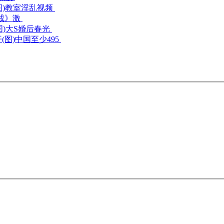
教室淫乱视频
戒》激
大S婚后春光
中国至少495