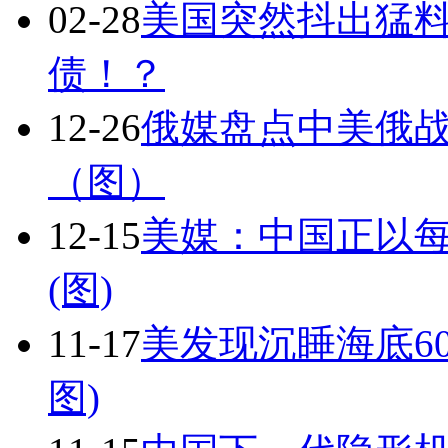
02-28
美国突然抖出猛料：
债！？
12-26
俄媒盘点中美俄
（图）
12-15
美媒：中国正以每年
(图)
11-17
美发现沉睡海底6
图)