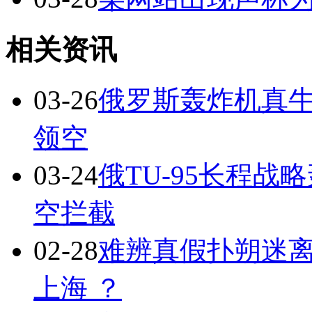
相关资讯
03-26
俄罗斯轰炸机真
领空
03-24
俄TU-95长程
空拦截
02-28
难辨真假扑朔迷离
上海 ？