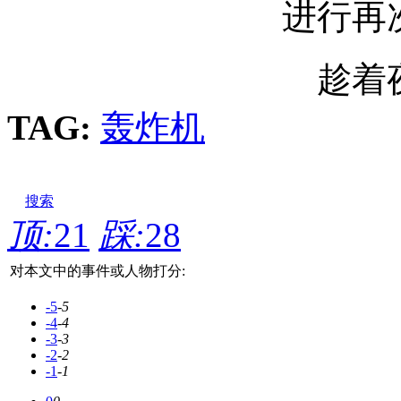
进行再
趁着
TAG:
轰炸机
搜索
顶:
21
踩:
28
对本文中的事件或人物打分:
-5
-5
-4
-4
-3
-3
-2
-2
-1
-1