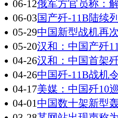
06-12
俄军方官员称：解
06-03
国产歼-11B陆
05-29
中国新型战机再
05-20
汉和：中国产歼1
04-26
汉和：中国首架歼
04-26
中国歼-11B战
04-17
美媒：中国歼10
04-01
中国数十架新型
03-28
某网站出现声称