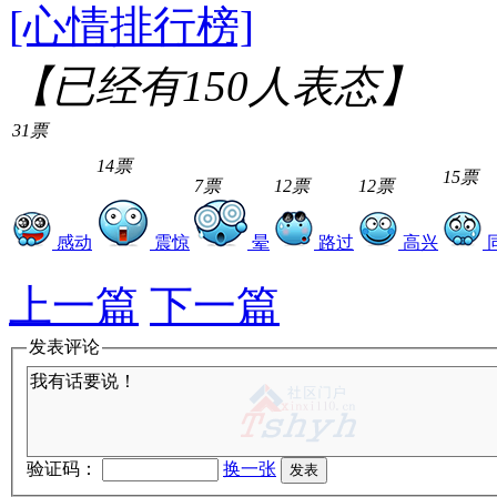
[心情排行榜]
【已经有
150
人表态】
31票
14票
15票
7票
12票
12票
感动
震惊
晕
路过
高兴
上一篇
下一篇
发表评论
验证码：
换一张