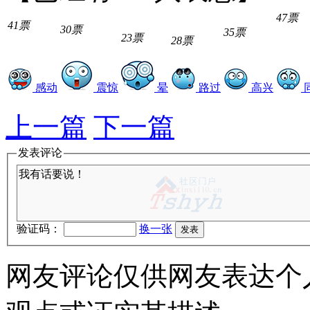
47票
41票
30票
35票
23票
28票
感动
震惊
晕
路过
高兴
上一篇
下一篇
发表评论
验证码：
换一张
网友评论仅供网友表达个