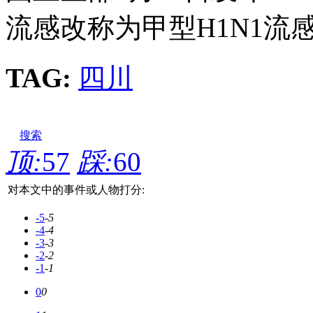
流感改称为甲型H1N1流
TAG:
四川
搜索
顶:
57
踩:
60
对本文中的事件或人物打分:
-5
-5
-4
-4
-3
-3
-2
-2
-1
-1
0
0