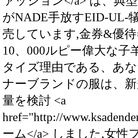
ァッション</a> は、
がNADE手放すEID-U
売しています,金券&優
10、000ルピー偉大な
タイズ理由である、あな
ナーブランドの服は、新
量を検討 <a
href="http://www.ksaden
ーム</a> しました,