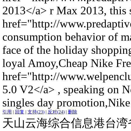
2013</a> r Max 2013, this 
href="http://www.predapti
consumption behavior of mai
face of the holiday shopping
loyal Amoy,Cheap Nike Fre
href="http://www.welpencl
5.0 V2</a> , speaking on 
singles day promotion,Nike
引用
|
回复
|
支持
(
23
)
|
反对
(
24
)
|
删除
天山云海综合信息港台湾