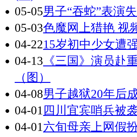
05-05
男子“吞蛇”表演失
05-03
色魔网上猎艳 视
04-22
15岁初中少女遭
04-13
《三国》演员赴重
（图）
04-08
男子越狱20年后
04-01
四川宜宾哨兵被袭
04-01
六旬母亲上网假扮