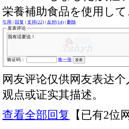
栄養補助食品を使用して
引用
|
回复
|
支持
(
22
)
|
反对
(
14
)
|
删除
发表评论
验证码：
换一张
网友评论仅供网友表达个
观点或证实其描述。
查看全部回复
【已有2位