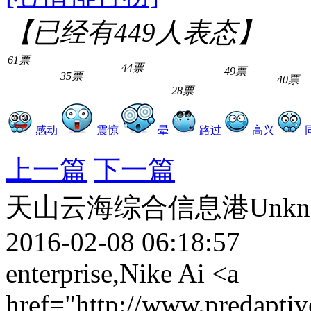
【已经有
449
人表态】
61票
44票
49票
35票
40票
28票
感动
震惊
晕
路过
高兴
上一篇
下一篇
天山云海综合信息港Unkn
2016-02-08 06:18:57
enterprise,Nike Ai <a
href="http://www.predapti