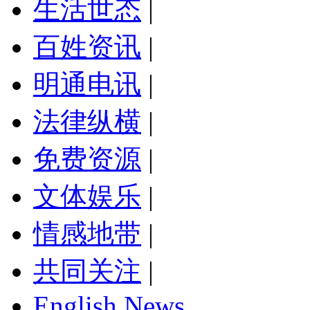
生活世态
|
百姓资讯
|
明通电讯
|
法律纵横
|
免费资源
|
文体娱乐
|
情感地带
|
共同关注
|
English News