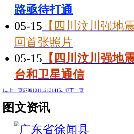
路亟待打通
05-15
【四川汶川强地震
回首张照片
05-15
【四川汶川强地震
台和卫星通信
1...
上一页
6
7
8
9
10
11
12
13
14
15
...47
下一页
图文资讯